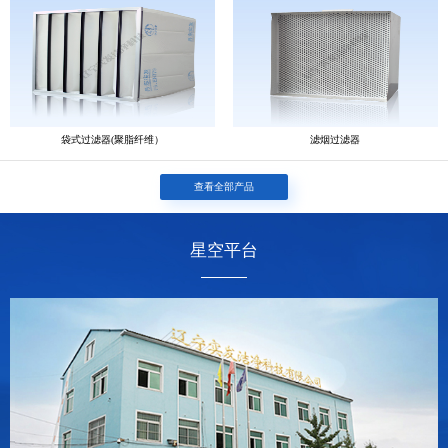
袋式过滤器(聚脂纤维）
滤烟过滤器
查看全部产品
星空平台