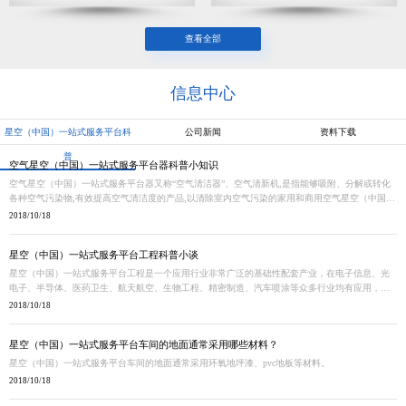
查看全部
信息中心
星空（中国）一站式服务平台科
公司新闻
资料下载
普
空气星空（中国）一站式服务平台器科普小知识
空气星空（中国）一站式服务平台器又称“空气清洁器”、空气清新机,是指能够吸附、分解或转化
各种空气污染物,有效提高空气清洁度的产品,以清除室内空气污染的家用和商用空气星空（中国）
一站式服务平台器为主。
2018/10/18
星空（中国）一站式服务平台工程科普小谈
星空（中国）一站式服务平台工程是一个应用行业非常广泛的基础性配套产业，在电子信息、光
电子、半导体、医药卫生、航天航空、生物工程、精密制造、汽车喷涂等众多行业均有应用，并
根据行业的精密与无尘要求，等级差别也较大。
2018/10/18
星空（中国）一站式服务平台车间的地面通常采用哪些材料？
星空（中国）一站式服务平台车间的地面通常采用环氧地坪漆、pvc地板等材料。
2018/10/18