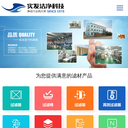
为您提供满意的滤材产品