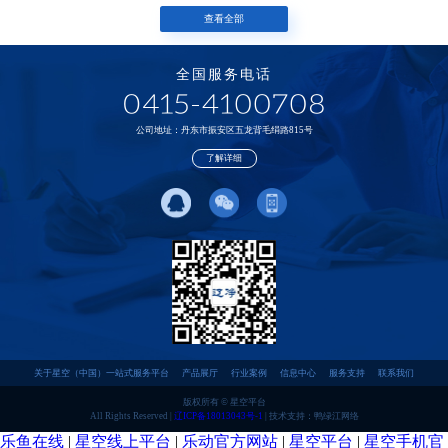
查看全部
全国服务电话
公司地址：丹东市振安区五龙背毛绢路815号
了解详细
关于星空（中国）一站式服务平台
产品展厅
行业案例
信息中心
服务支持
联系我们
版权所有 © 星空平台
All Rights Reserved |
辽ICP备18013043号-1
| 技术支持：鸭绿江网络
乐鱼在线
|
星空线上平台
|
乐动官方网站
|
星空平台
|
星空手机官