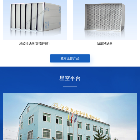
袋式过滤器(聚脂纤维）
滤烟过滤器
查看全部产品
星空平台