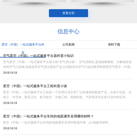
查看全部
信息中心
星空（中国）一站式服务平台科
公司新闻
资料下载
普
空气星空（中国）一站式服务平台器科普小知识
空气星空（中国）一站式服务平台器又称“空气清洁器”、空气清新机,是指能够吸附、分解或转化
各种空气污染物,有效提高空气清洁度的产品,以清除室内空气污染的家用和商用空气星空（中国）
一站式服务平台器为主。
2018/10/18
星空（中国）一站式服务平台工程科普小谈
星空（中国）一站式服务平台工程是一个应用行业非常广泛的基础性配套产业，在电子信息、光
电子、半导体、医药卫生、航天航空、生物工程、精密制造、汽车喷涂等众多行业均有应用，并
根据行业的精密与无尘要求，等级差别也较大。
2018/10/18
星空（中国）一站式服务平台车间的地面通常采用哪些材料？
星空（中国）一站式服务平台车间的地面通常采用环氧地坪漆、pvc地板等材料。
2018/10/18