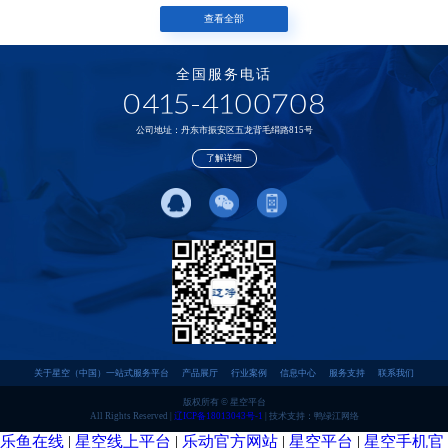
查看全部
全国服务电话
公司地址：丹东市振安区五龙背毛绢路815号
了解详细
关于星空（中国）一站式服务平台
产品展厅
行业案例
信息中心
服务支持
联系我们
版权所有 © 星空平台
All Rights Reserved |
辽ICP备18013043号-1
| 技术支持：鸭绿江网络
乐鱼在线
|
星空线上平台
|
乐动官方网站
|
星空平台
|
星空手机官